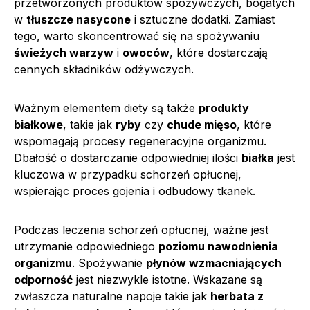
przetworzonych produktów spożywczych, bogatych
w
tłuszcze nasycone
i sztuczne dodatki. Zamiast
tego, warto skoncentrować się na spożywaniu
świeżych warzyw
i
owoców
, które dostarczają
cennych składników odżywczych.
Ważnym elementem diety są także
produkty
białkowe
, takie jak
ryby
czy
chude mięso
, które
wspomagają procesy regeneracyjne organizmu.
Dbałość o dostarczanie odpowiedniej ilości
białka
jest
kluczowa w przypadku schorzeń opłucnej,
wspierając proces gojenia i odbudowy tkanek.
Podczas leczenia schorzeń opłucnej, ważne jest
utrzymanie odpowiedniego
poziomu nawodnienia
organizmu
. Spożywanie
płynów wzmacniających
odporność
jest niezwykle istotne. Wskazane są
zwłaszcza naturalne napoje takie jak
herbata z