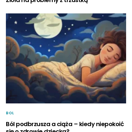
Zioła na problemy z trzustką
BOL
Ból podbrzusza a ciąża – kiedy niepokoić
się o zdrowie dziecka?