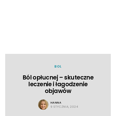
BOL
Ból opłucnej – skuteczne
leczenie i łagodzenie
objawów
HANNA
9 STYCZNIA, 2024