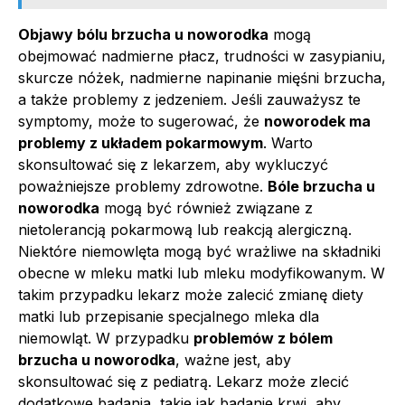
Objawy bólu brzucha u noworodka
mogą
obejmować nadmierne płacz, trudności w zasypianiu,
skurcze nóżek, nadmierne napinanie mięśni brzucha,
a także problemy z jedzeniem. Jeśli zauważysz te
symptomy, może to sugerować, że
noworodek ma
problemy z układem pokarmowym
. Warto
skonsultować się z lekarzem, aby wykluczyć
poważniejsze problemy zdrowotne.
Bóle brzucha u
noworodka
mogą być również związane z
nietolerancją pokarmową lub reakcją alergiczną.
Niektóre niemowlęta mogą być wrażliwe na składniki
obecne w mleku matki lub mleku modyfikowanym. W
takim przypadku lekarz może zalecić zmianę diety
matki lub przepisanie specjalnego mleka dla
niemowląt. W przypadku
problemów z bólem
brzucha u noworodka
, ważne jest, aby
skonsultować się z pediatrą. Lekarz może zlecić
dodatkowe badania, takie jak badanie krwi, aby