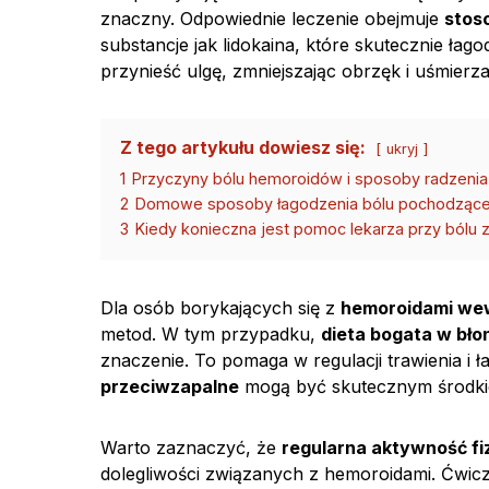
znaczny. Odpowiednie leczenie obejmuje
stos
substancje jak lidokaina, które skutecznie łag
przynieść ulgę, zmniejszając obrzęk i uśmierz
Z tego artykułu dowiesz się:
ukryj
1
Przyczyny bólu hemoroidów i sposoby radzenia
2
Domowe sposoby łagodzenia bólu pochodząc
3
Kiedy konieczna jest pomoc lekarza przy bólu
Dla osób borykających się z
hemoroidami we
metod. W tym przypadku,
dieta bogata w bło
znaczenie. To pomaga w regulacji trawienia i 
przeciwzapalne
mogą być skutecznym środk
Warto zaznaczyć, że
regularna aktywność f
dolegliwości związanych z hemoroidami. Ćwic