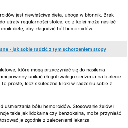
dów jest niewłaściwa dieta, uboga w błonnik. Brak
do utraty regularności stolca, co z kolei może nasilać
onnik dietę, aby złagodzić ból hemoroidów.
esne - jak sobie radzić z tym schorzeniem stopy
letowe, które mogą przyczyniać się do nasilenia
ami powinny unikać długotrwałego siedzenia na toalecie
To proste, lecz skuteczne kroki w radzeniu sobie z
tod uśmierzania bólu hemoroidów. Stosowanie żelów i
cje takie jak lidokaina czy benzokaina, może przynieść
tosować je zgodnie z zaleceniami lekarza.