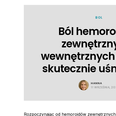
BOL
Ból hemor
zewnętrzny
wewnętrznych 
skutecznie uś
HANNA
11 WRZEŚNIA, 20
Rozpoczynając od hemoroidów zewnętrznych,