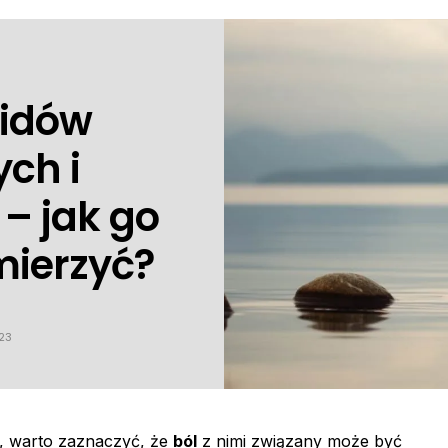
oidów
ch i
– jak go
mierzyć?
23
 warto zaznaczyć, że
ból
z nimi związany może być