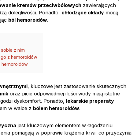
owanie kremów przeciwbólowych
zawierających
odzą dolegliwości. Ponadto,
chłodzące okłady
mogą
ając
ból hemoroidów
.
 sobie z nim
ego z hemoroidów
 z hemoroidów
wnętrznymi
, kluczowe jest zastosowanie skutecznych
nnik
oraz picie odpowiedniej ilości wody mają istotne
łagodzi dyskomfort. Ponadto,
lekarskie preparaty
iem w walce z
bólem hemoroidów
.
izyczna
jest kluczowym elementem w łagodzeniu
zenia pomagają w poprawie krążenia krwi, co przyczynia