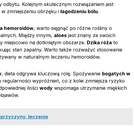
icy odbytu. Kolejnym skutecznym rozwiązaniem jest
w zmniejszeniu obrzęku i
łagodzeniu bólu
.
ia hemoroidów
, warto sięgnąć po różne rośliny o
alnych. Między innymi,
aloes
jest znany ze swoich
ny miejscowo na dotkniętym obszarze.
Dzika róża
to
ukując stan zapalny. Warto także rozważyć stosowanie
e używany w naturalnym leczeniu hemoroidów.
w
, dieta odgrywa kluczową rolę. Spożywanie
bogatych w
egularności wypróżnień, co z kolei zmniejsza ryzyko
powiedniej ilości
wody
wspomaga utrzymanie miękkich
objawów.
, przyczyny, leczenie