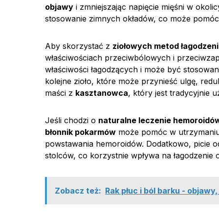
objawy
i zmniejszając napięcie mięśni w okol
stosowanie zimnych okładów, co może pomóc 
Aby skorzystać z
ziołowych metod łagodzen
właściwościach przeciwbólowych i przeciwzap
właściwości łagodzących i może być stosowa
kolejne zioło, które może przynieść ulgę, red
maści z
kasztanowca
, który jest tradycyjni
Jeśli chodzi o
naturalne leczenie hemoroidó
błonnik pokarmów
może pomóc w utrzymaniu r
powstawania hemoroidów. Dodatkowo, picie od
stolców, co korzystnie wpływa na łagodzenie 
Zobacz też:
Rak płuc i ból barku - objawy