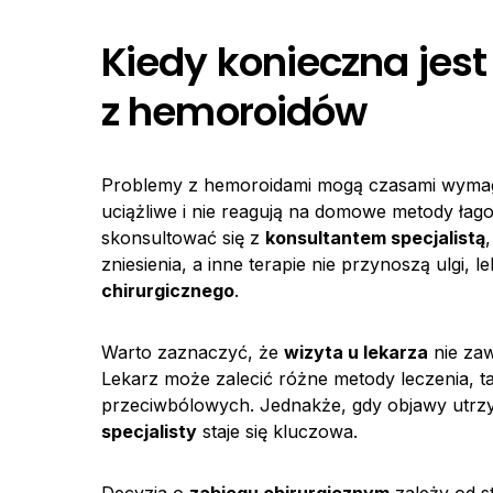
Kiedy konieczna jest
z hemoroidów
Problemy z hemoroidami mogą czasami wym
uciążliwe i nie reagują na domowe metody łago
skonsultować się z
konsultantem specjalistą
zniesienia, a inne terapie nie przynoszą ulgi,
chirurgicznego
.
Warto zaznaczyć, że
wizyta u lekarza
nie zaw
Lekarz może zalecić różne metody leczenia, ta
przeciwbólowych. Jednakże, gdy objawy utrz
specjalisty
staje się kluczowa.
Decyzja o
zabiegu chirurgicznym
zależy od s