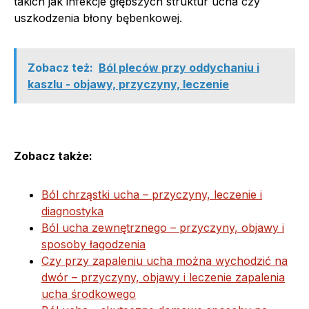
takich jak infekcje głębszych struktur ucha czy
uszkodzenia błony bębenkowej.
Zobacz też:
Ból pleców przy oddychaniu i
kaszlu - objawy, przyczyny, leczenie
Zobacz także:
Ból chrząstki ucha – przyczyny, leczenie i
diagnostyka
Ból ucha zewnętrznego – przyczyny, objawy i
sposoby łagodzenia
Czy przy zapaleniu ucha można wychodzić na
dwór – przyczyny, objawy i leczenie zapalenia
ucha środkowego