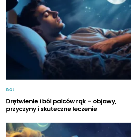
BOL
Drętwienie i ból palców rąk – objawy,
przyczyny i skuteczne leczenie