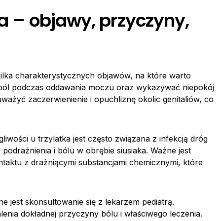
ka – objawy, przyczyny,
 kilka charakterystycznych objawów, na które warto
 ból podczas oddawania moczu oraz wykazywać niepokój
ażyć zaczerwienienie i opuchliznę okolic genitaliów, co
iwości u trzylatka jest często związana z infekcją dróg
odrażnienia i bólu w obrębie siusiaka. Ważne jest
ntaktu z drażniącymi substancjami chemicznymi, które
 jest skonsultowanie się z lekarzem pediatrą.
lenia dokładnej przyczyny bólu i właściwego leczenia.