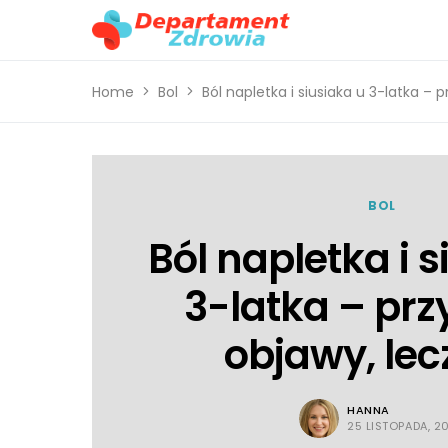
Home
Bol
Ból napletka i siusiaka u 3-latka – 
BOL
Ból napletka i s
3-latka – prz
objawy, lec
HANNA
25 LISTOPADA, 2