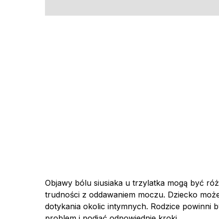
Objawy bólu siusiaka u trzylatka mogą być ró
trudności z oddawaniem moczu. Dziecko moż
dotykania okolic intymnych. Rodzice powinni b
problem i podjąć odpowiednie kroki.