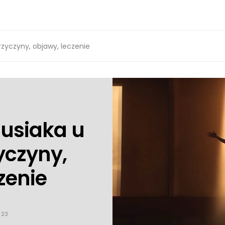
przyczyny, objawy, leczenie
iusiaka u
yczyny,
zenie
023