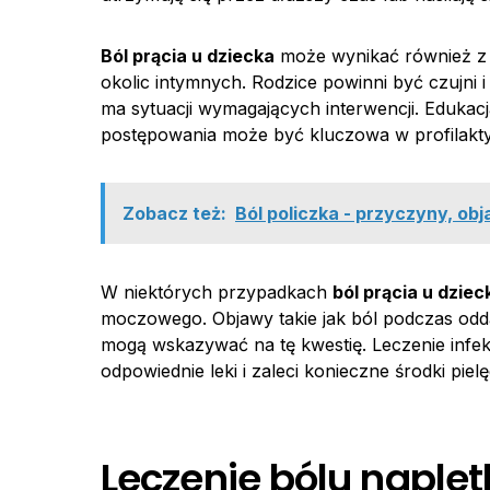
Ból prącia u dziecka
może wynikać również z 
okolic intymnych. Rodzice powinni być czujni i
ma sytuacji wymagających interwencji. Edukacj
postępowania może być kluczowa w profilakt
Zobacz też:
Ból policzka - przyczyny, obj
W niektórych przypadkach
ból prącia u dziec
moczowego. Objawy takie jak ból podczas od
mogą wskazywać na tę kwestię. Leczenie infekc
odpowiednie leki i zaleci konieczne środki piel
Leczenie bólu naplet