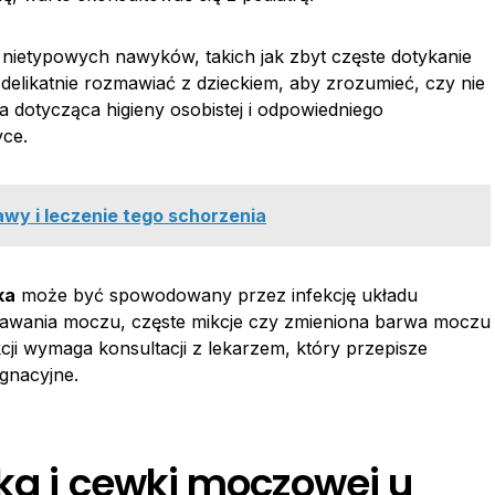
nietypowych nawyków, takich jak zbyt częste dotykanie
 delikatnie rozmawiać z dzieckiem, aby zrozumieć, czy nie
a dotycząca higieny osobistej i odpowiedniego
yce.
awy i leczenie tego schorzenia
ka
może być spowodowany przez infekcję układu
dawania moczu, częste mikcje czy zmieniona barwa moczu
ji wymaga konsultacji z lekarzem, który przepisze
ęgnacyjne.
ka i cewki moczowej u