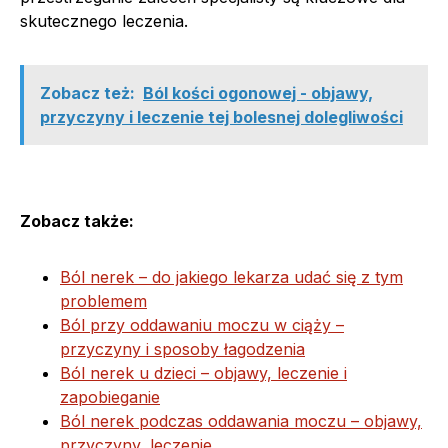
skutecznego leczenia.
Zobacz też:
Ból kości ogonowej - objawy,
przyczyny i leczenie tej bolesnej dolegliwości
Zobacz także:
Ból nerek – do jakiego lekarza udać się z tym
problemem
Ból przy oddawaniu moczu w ciąży –
przyczyny i sposoby łagodzenia
Ból nerek u dzieci – objawy, leczenie i
zapobieganie
Ból nerek podczas oddawania moczu – objawy,
przyczyny, leczenie