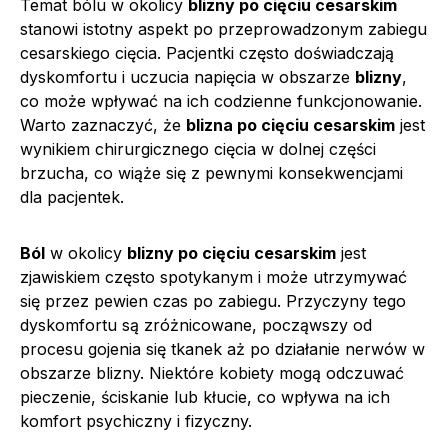
Temat bólu w okolicy
blizny po cięciu cesarskim
stanowi istotny aspekt po przeprowadzonym zabiegu
cesarskiego cięcia. Pacjentki często doświadczają
dyskomfortu i uczucia napięcia w obszarze
blizny
,
co może wpływać na ich codzienne funkcjonowanie.
Warto zaznaczyć, że
blizna po cięciu cesarskim
jest
wynikiem chirurgicznego cięcia w dolnej części
brzucha, co wiąże się z pewnymi konsekwencjami
dla pacjentek.
Ból
w okolicy
blizny po cięciu cesarskim
jest
zjawiskiem często spotykanym i może utrzymywać
się przez pewien czas po zabiegu. Przyczyny tego
dyskomfortu są zróżnicowane, począwszy od
procesu gojenia się tkanek aż po działanie nerwów w
obszarze blizny. Niektóre kobiety mogą odczuwać
pieczenie, ściskanie lub kłucie, co wpływa na ich
komfort psychiczny i fizyczny.