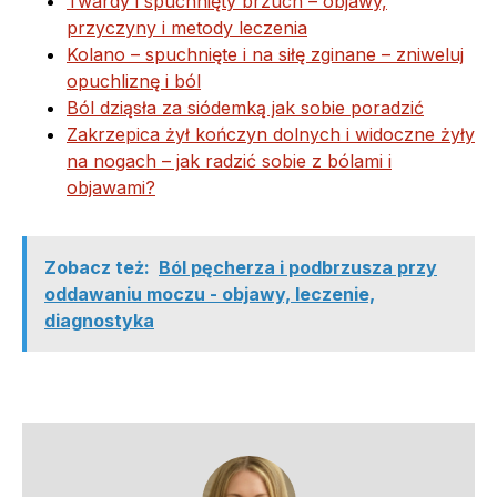
Twardy i spuchnięty brzuch – objawy,
przyczyny i metody leczenia
Kolano – spuchnięte i na siłę zginane – zniweluj
opuchliznę i ból
Ból dziąsła za siódemką jak sobie poradzić
Zakrzepica żył kończyn dolnych i widoczne żyły
na nogach – jak radzić sobie z bólami i
objawami?
Zobacz też:
Ból pęcherza i podbrzusza przy
oddawaniu moczu - objawy, leczenie,
diagnostyka