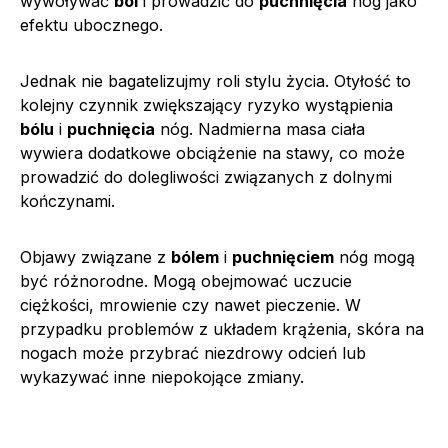
wywoływać
ból
i prowadzić do
puchnięcia
nóg jako
efektu ubocznego.
Jednak nie bagatelizujmy roli stylu życia. Otyłość to
kolejny czynnik zwiększający ryzyko wystąpienia
bólu
i
puchnięcia
nóg. Nadmierna masa ciała
wywiera dodatkowe obciążenie na stawy, co może
prowadzić do dolegliwości związanych z dolnymi
kończynami.
Objawy związane z
bólem
i
puchnięciem
nóg mogą
być różnorodne. Mogą obejmować uczucie
ciężkości, mrowienie czy nawet pieczenie. W
przypadku problemów z układem krążenia, skóra na
nogach może przybrać niezdrowy odcień lub
wykazywać inne niepokojące zmiany.