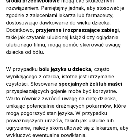
środki przeciwbólowe
mogą być skutecznym
rozwiązaniem. Pamiętajmy jednak, aby stosować je
zgodnie z zaleceniami lekarza lub farmaceuty,
dostosowując dawkowanie do wieku dziecka.
Dodatkowo,
przyjemne i rozpraszające zabiegi
,
takie jak czytanie ulubionej książki czy oglądanie
ulubionego filmu, mogą pomóc skierować uwagę
dziecka od bólu.
W przypadku
bólu języka u dziecka
, często
wynikającego z otarcia, istotne jest utrzymanie
czystości. Stosowanie
specjalnych żeli lub maści
przyspieszających gojenie może być korzystne.
Warto również zwrócić uwagę na dietę dziecka,
unikając potencjalnie drażniących pokarmów, które
mogą pogorszyć stan języka. W przypadku
poważniejszych urazów, takich jak ukłucie lub
ugryzienie, należy skonsultować się z lekarzem, aby
wykluczyć ewentualne powikłania.