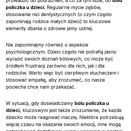
prowadzić do podrażnień, a co za tym idzie, do
bólu
policzka u dzieci
. Regularne mycie zębów,
stosowanie nici dentystycznych (o czym często
zapominają rodzice małych dzieci) to kluczowe
elementy dbania o zdrowie jamy ustnej.
Nie zapominajmy również o aspekcie
psychologicznym. Dzieci często nie potrafią jasno
wyrazić swoich doznań bólowych, co może być
źródłem frustracji zarówno dla nich, jak i dla
rodziców. Warto więc być cierpliwym słuchaczem i
stosować empatię, aby zrozumieć, co nasza
pociecha chce nam przekazać.
W sytuacji, gdy doświadczamy
bólu policzka u
dzieci
, kluczowym jest także zrozumienie, że każde
dziecko może reagować inaczej. Niektóre potrzebują
więcej czasu na okazanie swoich emocji, inne mogą