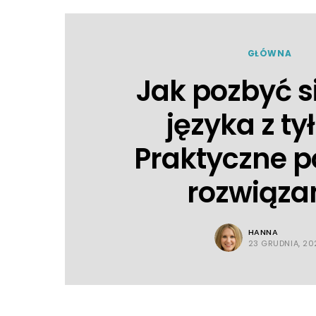
GŁÓWNA
Jak pozbyć s
języka z ty
Praktyczne p
rozwiąza
HANNA
23 GRUDNIA, 20