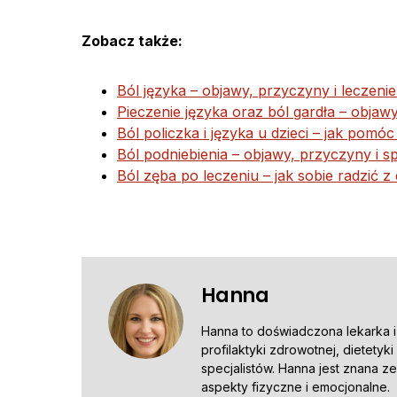
Zobacz także:
Ból języka – objawy, przyczyny i leczenie 
Pieczenie języka oraz ból gardła – objawy,
Ból policzka i języka u dzieci – jak pomó
Ból podniebienia – objawy, przyczyny i 
Ból zęba po leczeniu – jak sobie radzić
Hanna
Hanna to doświadczona lekarka i r
profilaktyki zdrowotnej, dietety
specjalistów. Hanna jest znana 
aspekty fizyczne i emocjonalne.