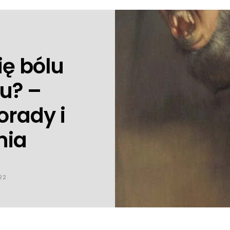
ię bólu
łu? –
orady i
nia
22