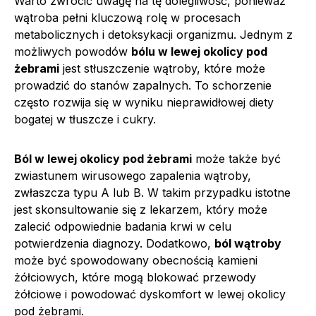
Warto zwrócić uwagę na tę dolegliwość, ponieważ
wątroba pełni kluczową rolę w procesach
metabolicznych i detoksykacji organizmu. Jednym z
możliwych powodów
bólu w lewej okolicy pod
żebrami
jest stłuszczenie wątroby, które może
prowadzić do stanów zapalnych. To schorzenie
często rozwija się w wyniku nieprawidłowej diety
bogatej w tłuszcze i cukry.
Ból w lewej okolicy pod żebrami
może także być
zwiastunem wirusowego zapalenia wątroby,
zwłaszcza typu A lub B. W takim przypadku istotne
jest skonsultowanie się z lekarzem, który może
zalecić odpowiednie badania krwi w celu
potwierdzenia diagnozy. Dodatkowo,
ból wątroby
może być spowodowany obecnością kamieni
żółciowych, które mogą blokować przewody
żółciowe i powodować dyskomfort w lewej okolicy
pod żebrami.