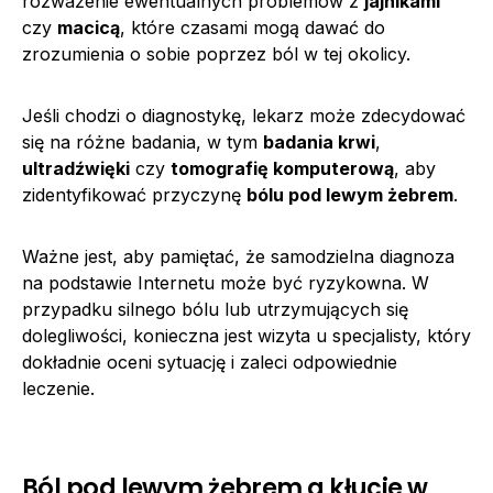
rozważenie ewentualnych problemów z
jajnikami
czy
macicą
, które czasami mogą dawać do
zrozumienia o sobie poprzez ból w tej okolicy.
Jeśli chodzi o diagnostykę, lekarz może zdecydować
się na różne badania, w tym
badania krwi
,
ultradźwięki
czy
tomografię komputerową
, aby
zidentyfikować przyczynę
bólu pod lewym żebrem
.
Ważne jest, aby pamiętać, że samodzielna diagnoza
na podstawie Internetu może być ryzykowna. W
przypadku silnego bólu lub utrzymujących się
dolegliwości, konieczna jest wizyta u specjalisty, który
dokładnie oceni sytuację i zaleci odpowiednie
leczenie.
Ból pod lewym żebrem a kłucie w