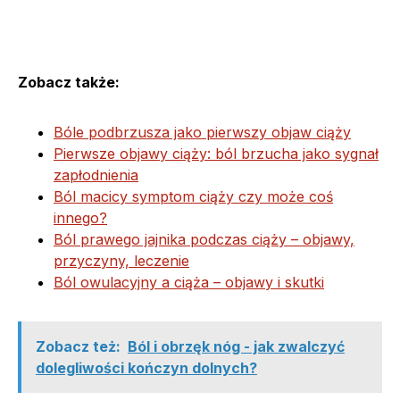
Zobacz także:
Bóle podbrzusza jako pierwszy objaw ciąży
Pierwsze objawy ciąży: ból brzucha jako sygnał
zapłodnienia
Ból macicy symptom ciąży czy może coś
innego?
Ból prawego jajnika podczas ciąży – objawy,
przyczyny, leczenie
Ból owulacyjny a ciąża – objawy i skutki
Zobacz też:
Ból i obrzęk nóg - jak zwalczyć
dolegliwości kończyn dolnych?