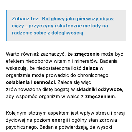
Zobacz też:
Ból głowy jako pierwszy objaw
ciąży - przyczyny i skuteczne metody na
radzenie sobie z dolegliwością
Warto również zaznaczyć, że
zmęczenie
może być
efektem niedoborów witamin i minerałów. Badania
wskazują, że niedostateczna ilość
żelaza
w
organizmie może prowadzić do chronicznego
osłabienia
i
senności
. Zaleca się więc
zrównoważoną dietę bogatą w
składniki odżywcze
,
aby wspomóc organizm w walce z
zmęczeniem
.
Kolejnym istotnym aspektem jest wpływ stresu i presji
życiowej na poziom
energii
i ogólny stan zdrowia
psychicznego. Badania potwierdzają, że wysoki