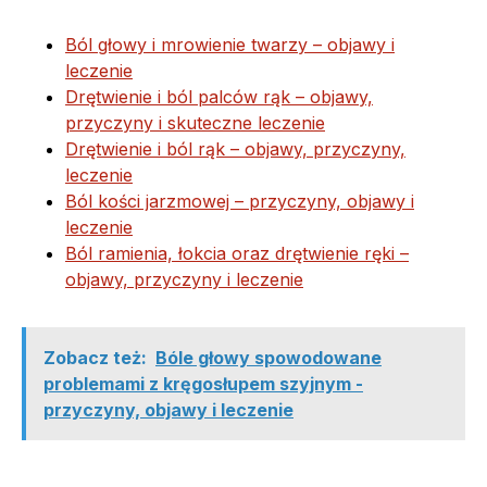
Ból głowy i mrowienie twarzy – objawy i
leczenie
Drętwienie i ból palców rąk – objawy,
przyczyny i skuteczne leczenie
Drętwienie i ból rąk – objawy, przyczyny,
leczenie
Ból kości jarzmowej – przyczyny, objawy i
leczenie
Ból ramienia, łokcia oraz drętwienie ręki –
objawy, przyczyny i leczenie
Zobacz też:
Bóle głowy spowodowane
problemami z kręgosłupem szyjnym -
przyczyny, objawy i leczenie