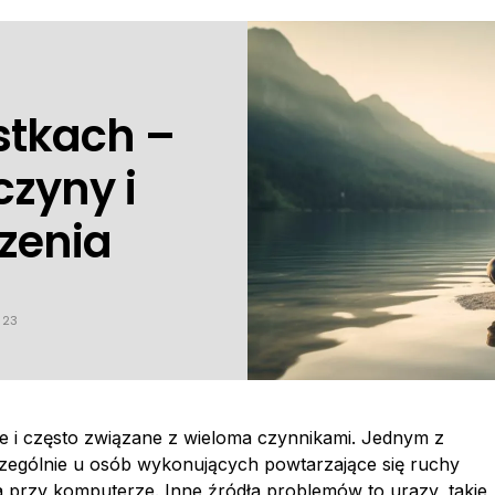
stkach –
czyny i
zenia
023
 i często związane z wieloma czynnikami. Jednym z
czególnie u osób wykonujących powtarzające się ruchy
ca przy komputerze. Inne źródła problemów to urazy, takie