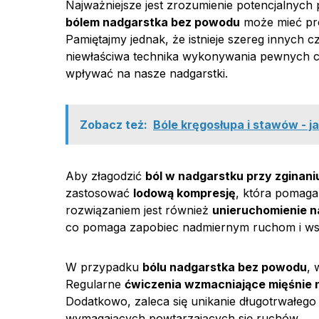
Najważniejsze jest zrozumienie potencjalnych 
bólem nadgarstka bez powodu
może mieć pro
Pamiętajmy jednak, że istnieje szereg innych cz
niewłaściwa technika wykonywania pewnych c
wpływać na nasze nadgarstki.
Zobacz też:
Bóle kręgosłupa i stawów - ja
Aby złagodzić
ból w nadgarstku przy zginani
zastosować
lodową kompresję
, która pomaga
rozwiązaniem jest również
unieruchomienie n
co pomaga zapobiec nadmiernym ruchom i ws
W przypadku
bólu nadgarstka bez powodu
, 
Regularne
ćwiczenia wzmacniające mięśnie 
Dodatkowo, zaleca się unikanie długotrwałego
wymagających powtarzających się ruchów.