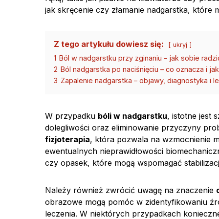
jak skręcenie czy złamanie nadgarstka, które 
Z tego artykułu dowiesz się:
ukryj
1
Ból w nadgarstku przy zginaniu – jak sobie rad
2
Ból nadgarstka po naciśnięciu – co oznacza i ja
3
Zapalenie nadgarstka – objawy, diagnostyka i l
W przypadku
bóli w nadgarstku
, istotne jest
dolegliwości oraz eliminowanie przyczyny pr
fizjoterapia
, która pozwala na wzmocnienie m
ewentualnych nieprawidłowości biomechanicz
czy opasek, które mogą wspomagać stabilizacj
Należy również zwrócić uwagę na znaczenie
obrazowe mogą pomóc w zidentyfikowaniu źró
leczenia. W niektórych przypadkach koniecz