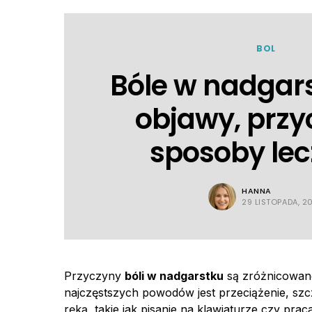
BOL
Bóle w nadgar
objawy, przy
sposoby lec
HANNA
29 LISTOPADA, 2
Przyczyny
bóli w nadgarstku
są zróżnicowane
najczęstszych powodów jest przeciążenie, sz
ręką, takie jak pisanie na klawiaturze czy pra