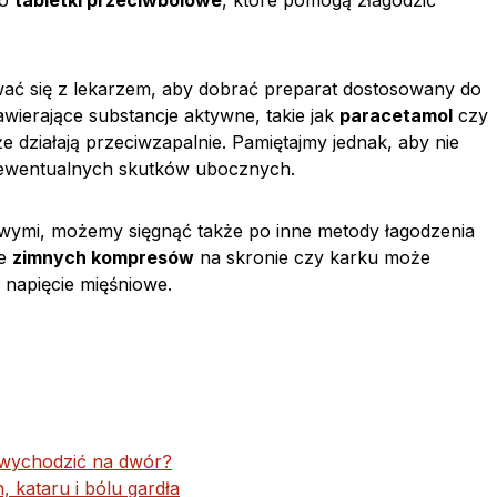
po
tabletki przeciwbólowe
, które pomogą złagodzić
wać się z lekarzem, aby dobrać preparat dostosowany do
awierające substancje aktywne, takie jak
paracetamol
czy
kże działają przeciwzapalnie. Pamiętajmy jednak, aby nie
 ewentualnych skutków ubocznych.
wymi, możemy sięgnąć także po inne metody łagodzenia
ie
zimnych kompresów
na skronie czy karku może
c napięcie mięśniowe.
 wychodzić na dwór?
 kataru i bólu gardła