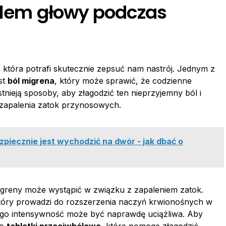
bólem głowy podczas
 która potrafi skutecznie zepsuć nam nastrój. Jednym z
st
ból migrena
, który może sprawić, że codzienne
tnieją sposoby, aby złagodzić ten nieprzyjemny ból i
 zapalenia zatok przynosowych.
piecznie jest wychodzić na dwór - jak dbać o
igreny może wystąpić w związku z zapaleniem zatok.
który prowadzi do rozszerzenia naczyń krwionośnych w
órego intensywność może być naprawdę uciążliwa. Aby