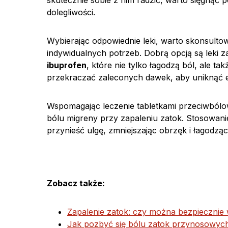
skutecznie sobie z nim radzić, warto sięgnąć 
dolegliwości.
Wybierając odpowiednie leki, warto skonsulto
indywidualnych potrzeb. Dobrą opcją są leki z
ibuprofen
, które nie tylko łagodzą ból, ale ta
przekraczać zaleconych dawek, aby uniknąć
Wspomagając leczenie tabletkami przeciwbólo
bólu migreny przy zapaleniu zatok. Stosowan
przynieść ulgę, zmniejszając obrzęk i łagodzą
Zobacz także:
Zapalenie zatok: czy można bezpiecznie
Jak pozbyć się bólu zatok przynosowych,