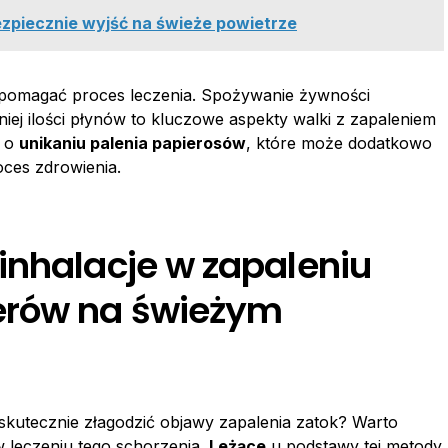
zpiecznie wyjść na świeże powietrze
omagać proces leczenia. Spożywanie żywności
iej ilości płynów to kluczowe aspekty walki z zapaleniem
ć o
unikaniu palenia papierosów
, które może dodatkowo
oces zdrowienia.
inhalacje w zapaleniu
erów na świeżym
kutecznie złagodzić objawy zapalenia zatok? Warto
 leczeniu tego schorzenia.
Leżące
u podstawy tej metody