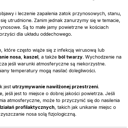
jawy i leczenie zapalenia zatok przynosowych, stanu,
e się utrudnione. Zanim jednak zanurzymy się w temacie,
rzynosowe. Są to małe jamy powietrzne w kościach
korzyści dla układu oddechowego.
, które często wiąże się z infekcją wirusową lub
anie nosa
,
kaszel
, a także
ból twarzy
. Wychodzenie na
a jeśli warunki atmosferyczne są niekorzystne.
any temperatury mogą nasilać dolegliwości.
k jest
utrzymywanie nawilżonej przestrzeni
.
śli jest to miejsce o dobrej jakości powietrza. Jeśli
ia atmosferyczne, może to przyczynić się do nasilenia
ziałań profilaktycznych
, takich jak unikanie miejsc o
zyszczanie nosa solą fizjologiczną.