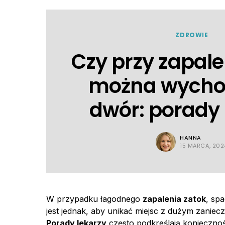
ZDROWIE
Czy przy zapale
można wycho
dwór: porady 
HANNA
15 MARCA, 202
W przypadku łagodnego
zapalenia zatok
, sp
jest jednak, aby unikać miejsc z dużym zanie
Porady lekarzy
często podkreślają koniecznoś