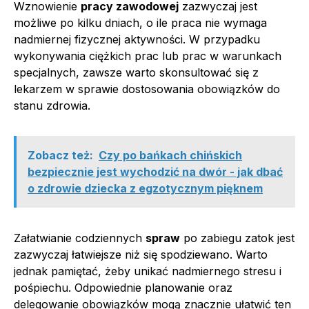
Wznowienie
pracy zawodowej
zazwyczaj jest
możliwe po kilku dniach, o ile praca nie wymaga
nadmiernej fizycznej aktywności. W przypadku
wykonywania ciężkich prac lub prac w warunkach
specjalnych, zawsze warto skonsultować się z
lekarzem w sprawie dostosowania obowiązków do
stanu zdrowia.
Zobacz też:
Czy po bańkach chińskich
bezpiecznie jest wychodzić na dwór - jak dbać
o zdrowie dziecka z egzotycznym pięknem
Załatwianie codziennych
spraw
po zabiegu zatok jest
zazwyczaj łatwiejsze niż się spodziewano. Warto
jednak pamiętać, żeby unikać nadmiernego stresu i
pośpiechu. Odpowiednie planowanie oraz
delegowanie obowiązków mogą znacznie ułatwić ten