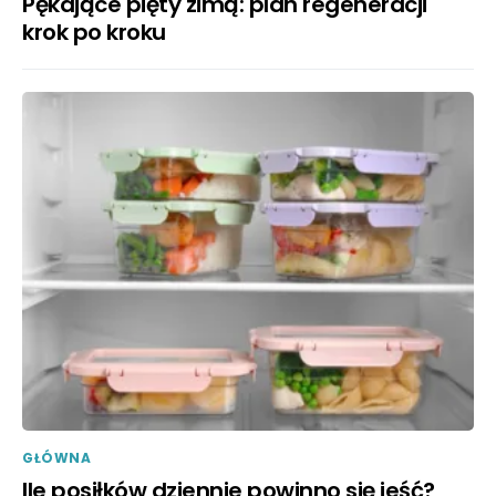
Pękające pięty zimą: plan regeneracji
krok po kroku
GŁÓWNA
Ile posiłków dziennie powinno się jeść?