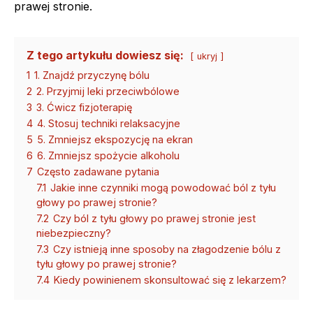
prawej stronie.
Z tego artykułu dowiesz się:
ukryj
1
1. Znajdź przyczynę bólu
2
2. Przyjmij leki przeciwbólowe
3
3. Ćwicz fizjoterapię
4
4. Stosuj techniki relaksacyjne
5
5. Zmniejsz ekspozycję na ekran
6
6. Zmniejsz spożycie alkoholu
7
Często zadawane pytania
7.1
Jakie inne czynniki mogą powodować ból z tyłu
głowy po prawej stronie?
7.2
Czy ból z tyłu głowy po prawej stronie jest
niebezpieczny?
7.3
Czy istnieją inne sposoby na złagodzenie bólu z
tyłu głowy po prawej stronie?
7.4
Kiedy powinienem skonsultować się z lekarzem?