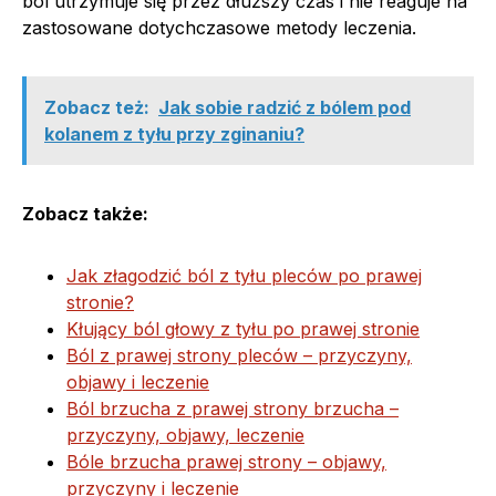
ból utrzymuje się przez dłuższy czas i nie reaguje na
zastosowane dotychczasowe metody leczenia.
Zobacz też:
Jak sobie radzić z bólem pod
kolanem z tyłu przy zginaniu?
Zobacz także:
Jak złagodzić ból z tyłu pleców po prawej
stronie?
Kłujący ból głowy z tyłu po prawej stronie
Ból z prawej strony pleców – przyczyny,
objawy i leczenie
Ból brzucha z prawej strony brzucha –
przyczyny, objawy, leczenie
Bóle brzucha prawej strony – objawy,
przyczyny i leczenie