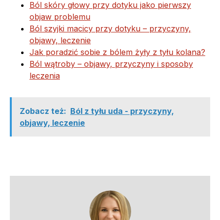
Ból skóry głowy przy dotyku jako pierwszy
objaw problemu
Ból szyjki macicy przy dotyku – przyczyny,
objawy, leczenie
Jak poradzić sobie z bólem żyły z tyłu kolana?
Ból wątroby – objawy, przyczyny i sposoby
leczenia
Zobacz też:
Ból z tyłu uda - przyczyny,
objawy, leczenie