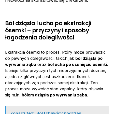
niezwłocznie skonsultować się z lekarzem.
Ból dziąsła i ucha po ekstrakcji
ósemki – przyczyny i sposoby
łagodzenia dolegliwości
Ekstrakcja ósemki to proces, który może prowadzić
do pewnych dolegliwości, takich jak
ból dziąsła po
wyrwaniu zęba
oraz
ból ucha po usunięciu ósemki
.
Istnieje kilka przyczyn tych nieprzyjemnych doznań,
a jedną z głównych jest uszkodzenie tkanek
otaczających ząb podczas samej ekstrakcji. Ten
proces może wywołać stan zapalny, który objawia
się m.in.
bólem dziąsła po wyrwaniu zęba
.
Zobacz też:
Ból tchawicy podczas