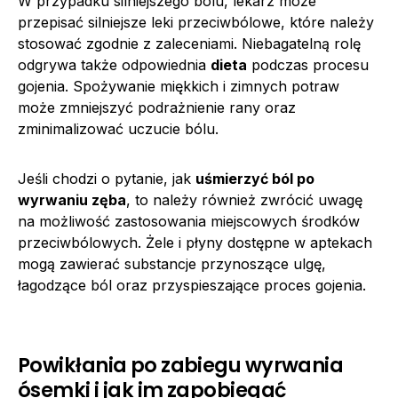
W przypadku silniejszego bólu, lekarz może
przepisać silniejsze leki przeciwbólowe, które należy
stosować zgodnie z zaleceniami. Niebagatelną rolę
odgrywa także odpowiednia
dieta
podczas procesu
gojenia. Spożywanie miękkich i zimnych potraw
może zmniejszyć podrażnienie rany oraz
zminimalizować uczucie bólu.
Jeśli chodzi o pytanie, jak
uśmierzyć ból po
wyrwaniu zęba
, to należy również zwrócić uwagę
na możliwość zastosowania miejscowych środków
przeciwbólowych. Żele i płyny dostępne w aptekach
mogą zawierać substancje przynoszące ulgę,
łagodzące ból oraz przyspieszające proces gojenia.
Powikłania po zabiegu wyrwania
ósemki i jak im zapobiegać