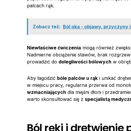
palcach rąk.
Zobacz też:
Ból oka - objawy, przyczyny 
Niewłaściwe ćwiczenia
mogą również zwiększa
Nadmierne obciążenie stawów, brak rozgrzewk
prowadzić do
dolegliwości bólowych
w obrębi
Aby łagodzić
bóle palców u rąk
i unikać drętwi
w miejscu pracy, regularna przerwa od mono
wzmacniających
dla mięśni dłoni i przedrami
warto skonsultować się z
specjalistą medyc
Ból ręki i drętwienie