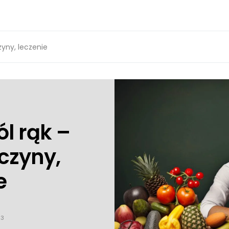
zyny, leczenie
ól rąk –
czyny,
e
23