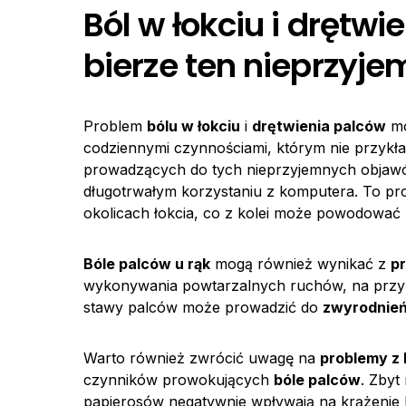
Ból w łokciu i drętwi
bierze ten nieprzyj
Problem
bólu w łokciu
i
drętwienia palców
mo
codziennymi czynnościami, którym nie przyk
prowadzących do tych nieprzyjemnych objaw
długotrwałym korzystaniu z komputera. To p
okolicach łokcia, co z kolei może powodować 
Bóle palców u rąk
mogą również wynikać z
p
wykonywania powtarzalnych ruchów, na przykła
stawy palców może prowadzić do
zwyrodnie
Warto również zwrócić uwagę na
problemy z
czynników prowokujących
bóle palców
. Zbyt
papierosów negatywnie wpływają na krążenie