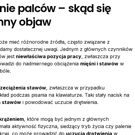
enie palców – skąd się
emny objaw
że mieć różnorodne źródła, często związane z
ładamy dostatecznej uwagi. Jednym z głównych czynników
ów jest
niewłaściwa pozycja pracy
, zwłaszcza przy
rowadzi do nadmiernego obciążenia
mięśni i stawów
w
bóle.
rzeciążenia stawów
, zwłaszcza w przypadku
d podczas pisania na klawiaturze. Taki stały nacisk na
ń stawów
i powodować uczucie drętwienia.
 krążeniem
, które mogą być jednym z głównych
 mała aktywność fizyczna, siedzący tryb życia czy palenie
 krwi, co może prowadzić do
uczucia drętwienia
w