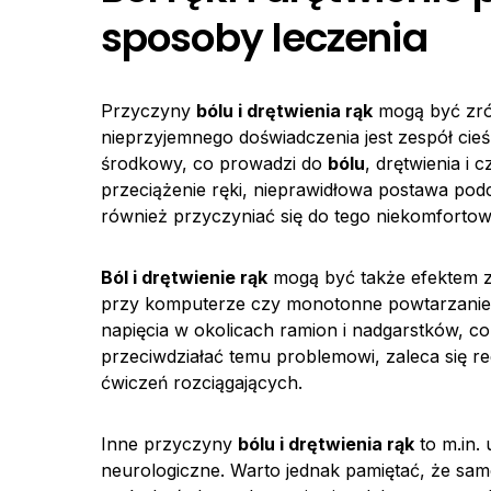
sposoby leczenia
Przyczyny
bólu i drętwienia rąk
mogą być zró
nieprzyjemnego doświadczenia jest zespół cie
środkowy, co prowadzi do
bólu
, drętwienia i 
przeciążenie ręki, nieprawidłowa postawa po
również przyczyniać się do tego niekomfortow
Ból i drętwienie rąk
mogą być także efektem z
przy komputerze czy monotonne powtarzani
napięcia w okolicach ramion i nadgarstków, co 
przeciwdziałać temu problemowi, zaleca się 
ćwiczeń rozciągających.
Inne przyczyny
bólu i drętwienia rąk
to m.in.
neurologiczne. Warto jednak pamiętać, że sa