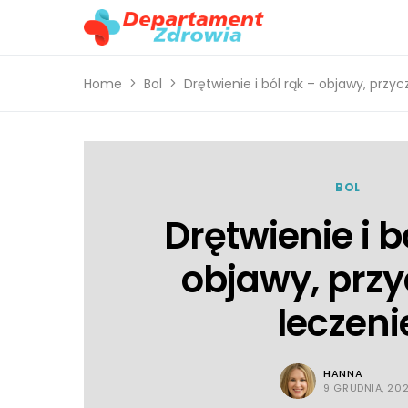
Home
Bol
Drętwienie i ból rąk – objawy, przyc
BOL
Drętwienie i b
objawy, przy
leczeni
HANNA
9 GRUDNIA, 20