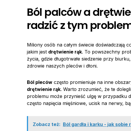
Ból palców a drętwie
radzić z tym probl
Miliony osób na całym świecie doświadczają c
jakim jest
drętwienie rąk
. To powszechny prob
życia, gdzie długotrwałe siedzenie przy biurk
zdrowie naszych pleców i dłoni.
Ból pleców
często promieniuje na inne obszary
drętwienie rąk
. Warto zrozumieć, że te doleg
problemu może przynieść ulgę w przypadku dr
często napięcia mięśniowe, ucisk na nerwy, bą
Zobacz też:
Ból gardła i karku - jak sobi