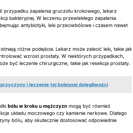
 W przypadku zapalenia gruczołu krokowego, lekarz
kcji bakteryjnej. W leczeniu przewlekłego zapalenia
obejmując antybiotyki, leki przeciwbólowe i czasem nawet
, istnieją różne podejścia. Lekarz może zalecić leki, takie jak
ontrolować wzrost prostaty. W niektórych przypadkach,
e być leczenie chirurgiczne, takie jak resekcja prostaty.
przyczyny i leczenie tej bolesnej dolegliwości
adki
bólu w kroku u mężczyzn
mogą być również
nfekcje układu moczowego czy kamienie nerkowe. Dlatego
zyny bólu, aby skutecznie dostosować odpowiednie