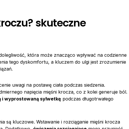
kroczu? skuteczne
 dolegliwość, która może znacząco wpływać na codzienne
enia tego dyskomfortu, a kluczem do ulgi jest zrozumienie
iązań.
cenie uwagi na postawę ciała podczas siedzenia.
iernego napięcia mięśni krocza, co z kolei generuje ból.
ą i wyprostowaną sylwetkę
podczas długotrwałego
ia są kluczowe. Wstawanie i rozciąganie mięśni krocza
ia. Dodatkowo,
ćwiczenia rozciągające
mogą przynieść