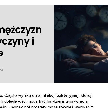
 mężczyzn
yczyny i
e
23
e. Często wynika on z
infekcji bakteryjnej
, której
h dolegliwości mogą być bardziej intensywne, a
ęśni. Jednak ból prostaty może również wynikać z