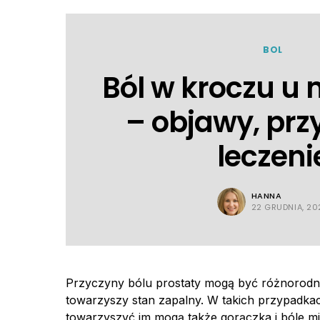
BOL
Ból w kroczu u
– objawy, prz
leczeni
HANNA
22 GRUDNIA, 20
Przyczyny bólu prostaty mogą być różnorodn
towarzyszy stan zapalny. W takich przypadkac
towarzyszyć im mogą także gorączka i bóle mi