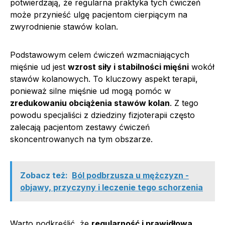
potwierdzają, że regularna praktyka tych ćwiczeń
może przynieść ulgę pacjentom cierpiącym na
zwyrodnienie stawów kolan.
Podstawowym celem ćwiczeń wzmacniających
mięśnie ud jest
wzrost siły i stabilności mięśni
wokół
stawów kolanowych. To kluczowy aspekt terapii,
ponieważ silne mięśnie ud mogą pomóc w
zredukowaniu obciążenia stawów kolan
. Z tego
powodu specjaliści z dziedziny fizjoterapii często
zalecają pacjentom zestawy ćwiczeń
skoncentrowanych na tym obszarze.
Zobacz też:
Ból podbrzusza u mężczyzn -
objawy, przyczyny i leczenie tego schorzenia
Warto podkreślić, że
regularność i prawidłowa