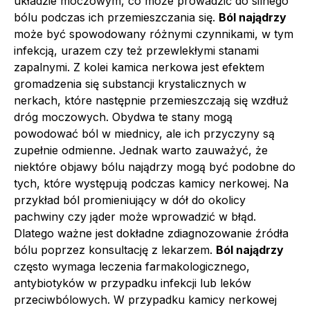
układzie moczowym, co może prowadzić do silnego
bólu podczas ich przemieszczania się.
Ból najądrzy
może być spowodowany różnymi czynnikami, w tym
infekcją, urazem czy też przewlekłymi stanami
zapalnymi. Z kolei kamica nerkowa jest efektem
gromadzenia się substancji krystalicznych w
nerkach, które następnie przemieszczają się wzdłuż
dróg moczowych. Obydwa te stany mogą
powodować ból w miednicy, ale ich przyczyny są
zupełnie odmienne. Jednak warto zauważyć, że
niektóre objawy bólu najądrzy mogą być podobne do
tych, które występują podczas kamicy nerkowej. Na
przykład ból promieniujący w dół do okolicy
pachwiny czy jąder może wprowadzić w błąd.
Dlatego ważne jest dokładne zdiagnozowanie źródła
bólu poprzez konsultację z lekarzem.
Ból najądrzy
często wymaga leczenia farmakologicznego,
antybiotyków w przypadku infekcji lub leków
przeciwbólowych. W przypadku kamicy nerkowej