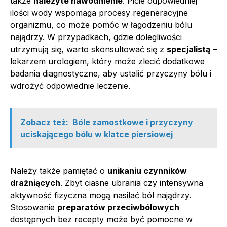
także
należyte nawodnienie
. Picie odpowiedniej
ilości wody wspomaga procesy regeneracyjne
organizmu, co może pomóc w łagodzeniu bólu
najądrzy. W przypadkach, gdzie dolegliwości
utrzymują się, warto skonsultować się z
specjalistą
–
lekarzem urologiem, który może zlecić dodatkowe
badania diagnostyczne, aby ustalić przyczyny bólu i
wdrożyć odpowiednie leczenie.
Zobacz też:
Bóle zamostkowe i przyczyny
uciskającego bólu w klatce piersiowej
Należy także pamiętać o
unikaniu czynników
drażniących
. Zbyt ciasne ubrania czy intensywna
aktywność fizyczna mogą nasilać ból najądrzy.
Stosowanie
preparatów przeciwbólowych
dostępnych bez recepty może być pomocne w