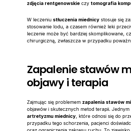
zdjęcia rentgenowskie
czy
tomografia kom
W leczeniu
stłuczenia miednicy
stosuje się z
stosowanie lodu, a czasem również leki prz
leczenie może być bardziej skomplikowane, cz
chirurgiczną, zwłaszcza w przypadku poważn
Zapalenie stawów m
objawy i terapia
Zajmując się problemem
zapalenia stawów m
objawów i skutecznych metod terapii. Jednym 
artretyzmu miednicy
, które odnosi się do p
przypadku tego schorzenia, pacjenci doświadc
oraz ograniczenia zakresu ruchu. To zjawisko