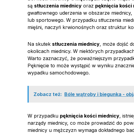
są
stłuczenia miednicy
oraz
pęknięcia kości
gwałtownego uderzenia w obszarze miednicy
lub sportowego. W przypadku stłuczenia mied
mięśni, naczyń krwionośnych oraz struktur ko
Na skutek
stłuczenia miednicy
, może dojść d
okolicach miednicy. W niektórych przypadkac
Warto zaznaczyć, że poważniejszym przypadk
Pęknięcie to może wystąpić w wyniku znacznie
wypadku samochodowego.
Zobacz też:
Bóle wątroby i biegunka - ob
W przypadku
pęknięcia kości miednicy
, istn
narządy miednicy, co może prowadzić do po
miednicy u mężczyzn wymaga dokładnego badan