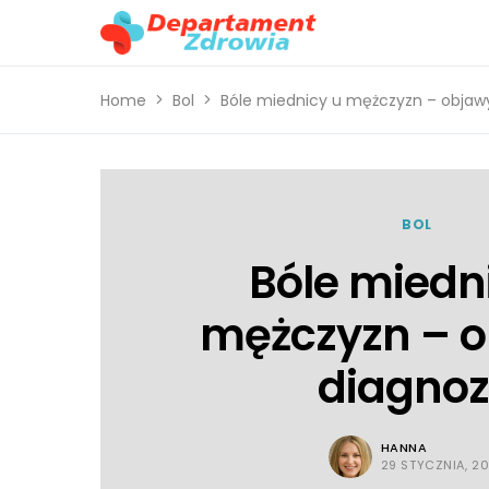
Home
Bol
Bóle miednicy u mężczyzn – objawy
BOL
Bóle miedn
mężczyzn – o
diagno
HANNA
29 STYCZNIA, 2