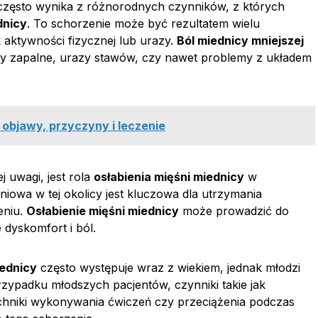
zęsto wynika z różnorodnych czynników, z których
dnicy
. To schorzenie może być rezultatem wielu
k aktywności fizycznej lub urazy.
Ból miednicy mniejszej
y zapalne, urazy stawów, czy nawet problemy z układem
 objawy, przyczyny i leczenie
 uwagi, jest rola
osłabienia mięśni miednicy
w
niowa w tej okolicy jest kluczowa dla utrzymania
eniu.
Osłabienie mięśni miednicy
może prowadzić do
 dyskomfort i ból.
ednicy
często występuje wraz z wiekiem, jednak młodzi
rzypadku młodszych pacjentów, czynniki takie jak
echniki wykonywania ćwiczeń czy przeciążenia podczas