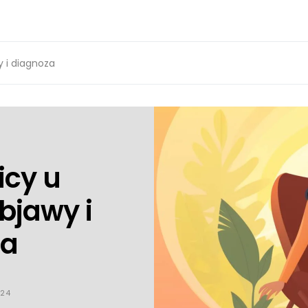
 i diagnoza
icy u
bjawy i
za
024