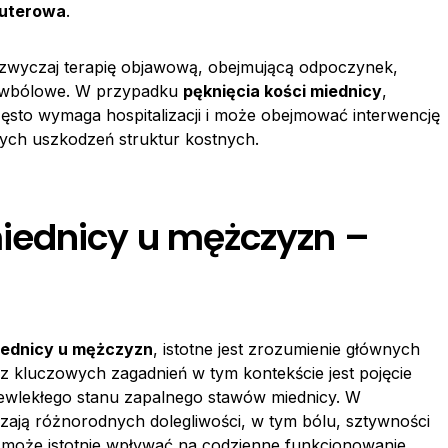
puterowa
.
azwyczaj terapię objawową, obejmującą odpoczynek,
eciwbólowe. W przypadku
pęknięcia kości miednicy
,
ęsto wymaga hospitalizacji i może obejmować interwencję
ych uszkodzeń struktur kostnych.
iednicy u mężczyzn –
iednicy u mężczyzn
, istotne jest zrozumienie głównych
z kluczowych zagadnień w tym kontekście jest pojęcie
rzewlekłego stanu zapalnego stawów miednicy. W
zają różnorodnych dolegliwości, w tym bólu, sztywności
 może istotnie wpływać na codzienne funkcjonowanie.