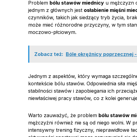
Problem
bólu stawów miednicy
u mężczyzn c
jednym z głównych jest
osłabienie mięśni mie
czynników, takich jak siedzący tryb życia, bra
może mieć różnorodne przyczyny, w tym stan
moczowo-płciowym.
Zobacz też:
Bóle okrężnicy poprzecznej -
Jednym z aspektów, który wymaga szczególnej
kontekście bólu stawów. Odpowiednia siła mięś
stabilności stawów i zapobiegania ich przeciąż
niewłaściwej pracy stawów, co z kolei generuje
Warto zauważyć, że problem
bólu stawów mi
mężczyźni również nie są od niego wolni. W p
intensywny trening fizyczny, nieprawidłowe t