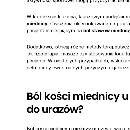
aktywności sportowej mogą przyczyniać się do
W kontekście leczenia, kluczowym podejściem
miednicy
. Ćwiczenia ukierunkowane na popraw
pacjentom cierpiącym na
ból stawów miednic
Dodatkowo, istnieją różne metody terapeutycz
jak fizjoterapia, masaże czy stosowanie lodu 
pacjenta. W niektórych przypadkach, wskazan
celu oceny ewentualnych przyczyn organiczn
Ból kości miednicy 
do urazów?
Ból kości miednicy u
mężczyzn
często wiąże s