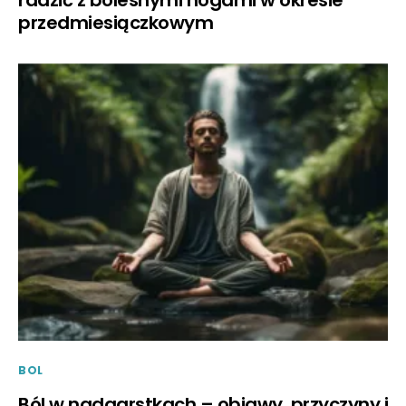
radzić z bolesnymi nogami w okresie
przedmiesiączkowym
BOL
Ból w nadgarstkach – objawy, przyczyny i