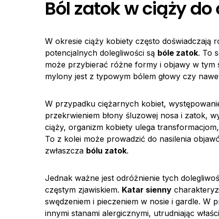
Ból zatok w ciąży do
W okresie ciąży kobiety często doświadczają
potencjalnych dolegliwości są
bóle zatok
. To 
może przybierać różne formy i objawy w tym
mylony jest z typowym bólem głowy czy nawet
W przypadku ciężarnych kobiet, występowan
przekrwieniem błony śluzowej nosa i zatok, 
ciąży, organizm kobiety ulega transformacjo
To z kolei może prowadzić do nasilenia objaw
zwłaszcza
bólu zatok
.
Jednak ważne jest odróżnienie tych dolegliwo
częstym zjawiskiem.
Katar sienny
charakteryz
swędzeniem i pieczeniem w nosie i gardle. W
innymi stanami alergicznymi, utrudniając właśc