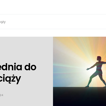
iąży
ednia do
ciąży
024