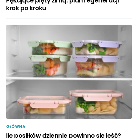
Pękające pięty zimą: plan regeneracji
krok po kroku
GŁÓWNA
Ile posiłków dziennie powinno się jeść?