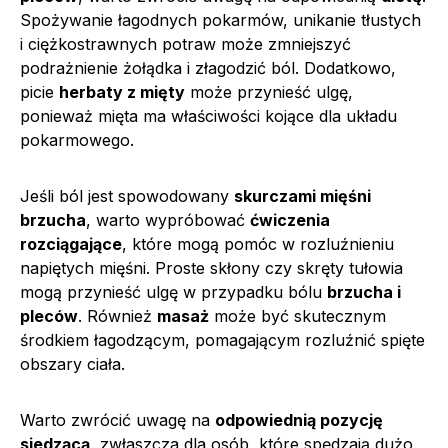
Spożywanie łagodnych pokarmów, unikanie tłustych
i ciężkostrawnych potraw może zmniejszyć
podrażnienie żołądka i złagodzić ból. Dodatkowo,
picie
herbaty z mięty
może przynieść ulgę,
ponieważ mięta ma właściwości kojące dla układu
pokarmowego.
Jeśli ból jest spowodowany
skurczami mięśni
brzucha
, warto wypróbować
ćwiczenia
rozciągające
, które mogą pomóc w rozluźnieniu
napiętych mięśni. Proste skłony czy skręty tułowia
mogą przynieść ulgę w przypadku bólu
brzucha i
pleców
. Również
masaż
może być skutecznym
środkiem łagodzącym, pomagającym rozluźnić spięte
obszary ciała.
Warto zwrócić uwagę na
odpowiednią pozycję
siedzącą
, zwłaszcza dla osób, które spędzają dużo