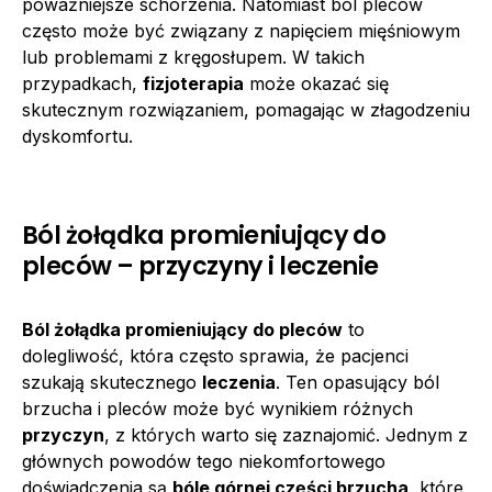
poważniejsze schorzenia. Natomiast ból pleców
często może być związany z napięciem mięśniowym
lub problemami z kręgosłupem. W takich
przypadkach,
fizjoterapia
może okazać się
skutecznym rozwiązaniem, pomagając w złagodzeniu
dyskomfortu.
Ból żołądka promieniujący do
pleców – przyczyny i leczenie
Ból żołądka promieniujący do pleców
to
dolegliwość, która często sprawia, że pacjenci
szukają skutecznego
leczenia
. Ten opasujący ból
brzucha i pleców może być wynikiem różnych
przyczyn
, z których warto się zaznajomić. Jednym z
głównych powodów tego niekomfortowego
doświadczenia są
bóle górnej części brzucha
, które