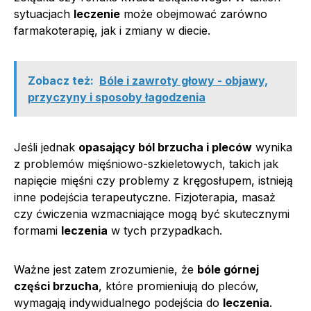
sytuacjach
leczenie
może obejmować zarówno
farmakoterapię, jak i zmiany w diecie.
Zobacz też:
Bóle i zawroty głowy - objawy,
przyczyny i sposoby łagodzenia
Jeśli jednak
opasający ból brzucha i pleców
wynika
z problemów mięśniowo-szkieletowych, takich jak
napięcie mięśni czy problemy z kręgosłupem, istnieją
inne podejścia terapeutyczne. Fizjoterapia, masaż
czy ćwiczenia wzmacniające mogą być skutecznymi
formami
leczenia
w tych przypadkach.
Ważne jest zatem zrozumienie, że
bóle górnej
części brzucha
, które promieniują do pleców,
wymagają indywidualnego podejścia do
leczenia
.