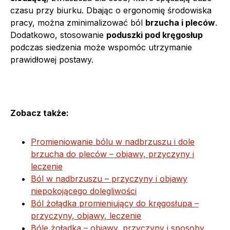
czasu przy biurku. Dbając o ergonomię środowiska
pracy, można zminimalizować ból
brzucha i pleców
.
Dodatkowo, stosowanie
poduszki pod kręgosłup
podczas siedzenia może wspomóc utrzymanie
prawidłowej postawy.
Zobacz także:
Promieniowanie bólu w nadbrzuszu i dole
brzucha do pleców – objawy, przyczyny i
leczenie
Ból w nadbrzuszu – przyczyny i objawy
niepokojącego dolegliwości
Ból żołądka promieniujący do kręgosłupa –
przyczyny, objawy, leczenie
Bóle żołądka – objawy, przyczyny i sposoby