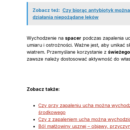
Zobacz też:
Czy biorąc antybiotyk można
działania niepożądane leków
Wychodzenie na
spacer
podczas zapalenia u
umiaru i ostrożności. Ważne jest, aby unikać
wiatrem. Przemyślane korzystanie z
świeżego
zawsze należy dostosować aktywność do włas
Zobacz także:
Czy przy zapaleniu ucha można wychodzi
środkowego
Czy z zapaleniem ucha można wychodzić
Ból małżowiny usznej – objawy, przyczyny