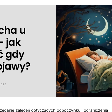
cha u
– jak
ć gdy
bjawy?
2023
strzeganie zaleceń dotyczących odpoczynku i ograniczenia