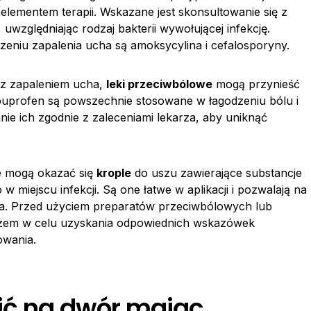
ementem terapii. Wskazane jest skonsultowanie się z
uwzględniając rodzaj bakterii wywołującej infekcję.
eniu zapalenia ucha są amoksycylina i cefalosporyny.
z zapaleniem ucha,
leki przeciwbólowe
mogą przynieść
ibuprofen są powszechnie stosowane w łagodzeniu bólu i
nie ich zgodnie z zaleceniami lekarza, aby uniknąć
e mogą okazać się
krople
do uszu zawierające substancje
w miejscu infekcji. Są one łatwe w aplikacji i pozwalają na
ia. Przed użyciem preparatów przeciwbólowych lub
arzem w celu uzyskania odpowiednich wskazówek
owania.
ć na dwór mając