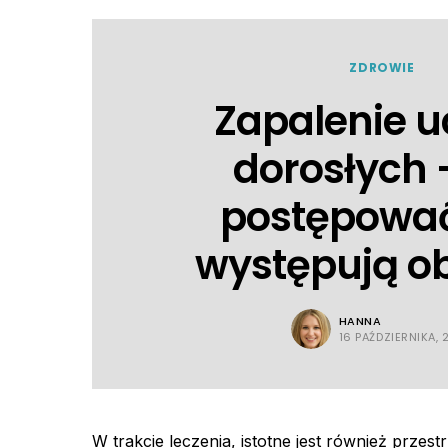
ZDROWIE
Zapalenie u
dorosłych 
postępowa
występują o
HANNA
16 PAŹDZIERNIKA, 
W trakcie leczenia, istotne jest również prze