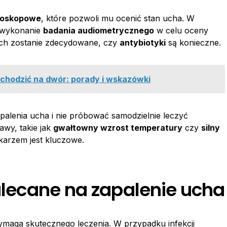
toskopowe
, które pozwoli mu ocenić stan ucha. W
 wykonanie
badania audiometrycznego
w celu oceny
nych zostanie zdecydowane, czy
antybiotyki
są konieczne.
chodzić na dwór: porady i wskazówki
palenia ucha i nie próbować samodzielnie leczyć
awy, takie jak
gwałtowny wzrost temperatury
czy
silny
ekarzem jest kluczowe.
zalecane na zapalenie ucha
wymaga skutecznego leczenia. W przypadku infekcji