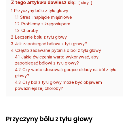
Z tego artykułu dowiesz się:
ukryj
1
Przyczyny bólu z tyłu głowy
1.1
Stres i napięcie mięśniowe
1.2
Problemy z kręgosłupem
1.3
Choroby
2
Leczenie bólu z tyłu głowy
3
Jak zapobiegać bólowi z tyłu głowy?
4
Często zadawane pytania o ból z tyłu głowy
4.1
Jakie ćwiczenia warto wykonywać, aby
zapobiegać bólowi z tyłu głowy?
4.2
Czy warto stosować gorące okłady na ból z tyłu
głowy?
4.3
Czy ból z tyłu głowy może być objawem
poważniejszej choroby?
Przyczyny bólu z tyłu głowy