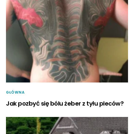
GŁÓWNA
Jak pozbyć się bólu żeber z tyłu pleców?